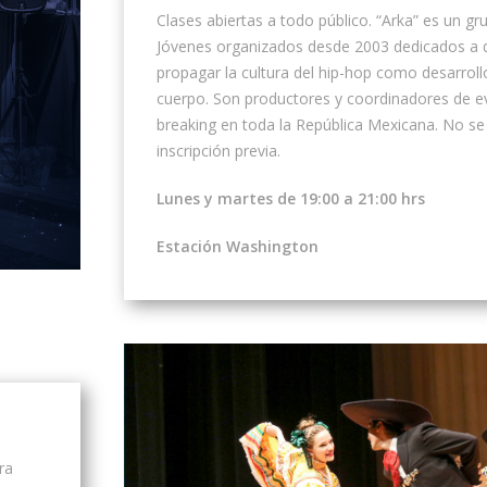
Clases abiertas a todo público. “Arka” es un gr
Jóvenes organizados desde 2003 dedicados a d
propagar la cultura del hip-hop como desarrollo
cuerpo. Son productores y coordinadores de e
breaking en toda la República Mexicana. No se
inscripción previa.
Lunes y martes de 19:00 a 21:00 hrs
Estación Washington
ra