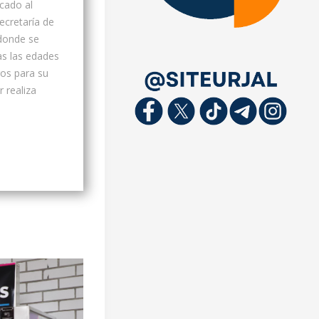
cado al
ecretaría de
 donde se
as las edades
os para su
 realiza