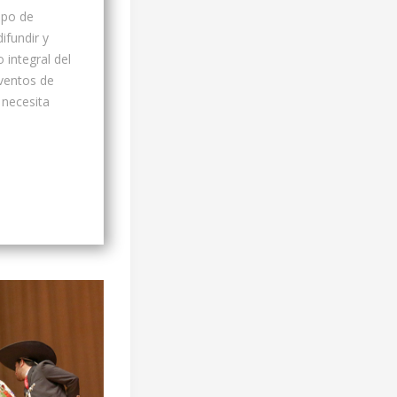
upo de
ifundir y
 integral del
ventos de
 necesita