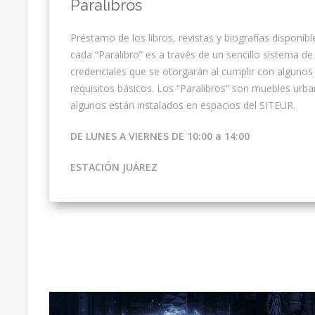
Paralibros
Préstamo de los libros, revistas y biografías disponibl
cada “Paralibro” es a través de un sencillo sistema de
credenciales que se otorgarán al cumplir con algunos
requisitos básicos. Los “Paralibros” son muebles urb
algunos están instalados en espacios del SITEUR.
DE LUNES A VIERNES DE 10:00 a 14:00
ESTACIÓN JUÁREZ