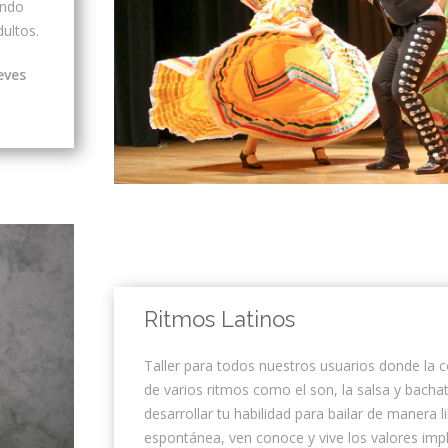
ando
dultos.
eves
Ritmos Latinos
Taller para todos nuestros usuarios donde la 
de varios ritmos como el son, la salsa y bachat
desarrollar tu habilidad para bailar de manera li
espontánea, ven conoce y vive los valores implí