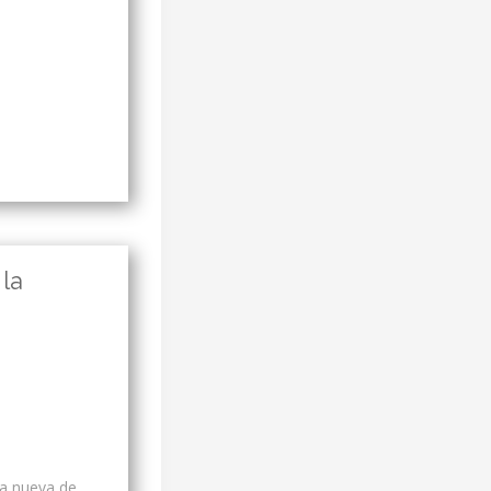
 la
ta nueva de