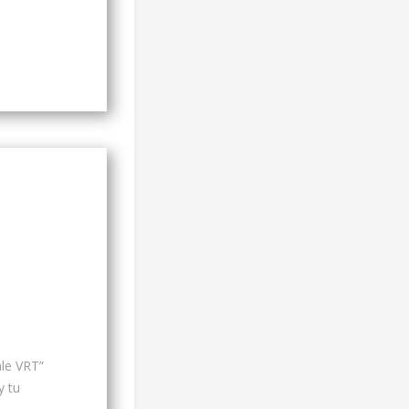
ale VRT”
y tu