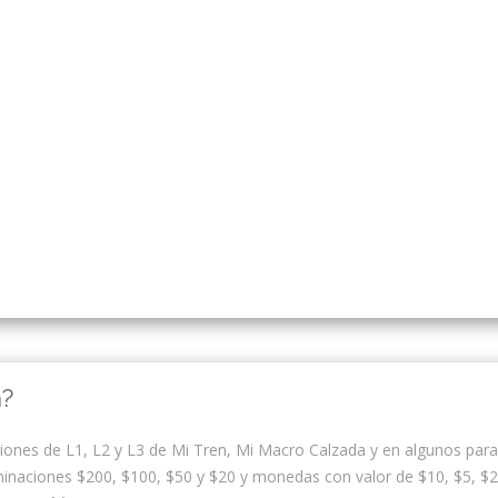
a?
iones de L1, L2 y L3 de Mi Tren, Mi Macro Calzada y en algunos par
minaciones $200, $100, $50 y $20 y monedas con valor de $10, $5, $2,