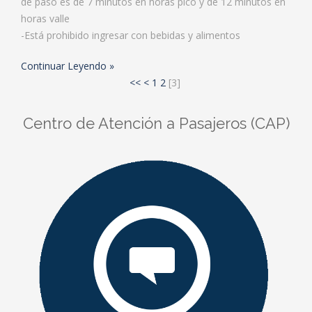
de paso es de 7 minutos en horas pico y de 12 minutos en
horas valle
-Está prohibido ingresar con bebidas y alimentos
Continuar Leyendo
<<
<
1
2
[
3
]
Centro de Atención a Pasajeros (CAP)