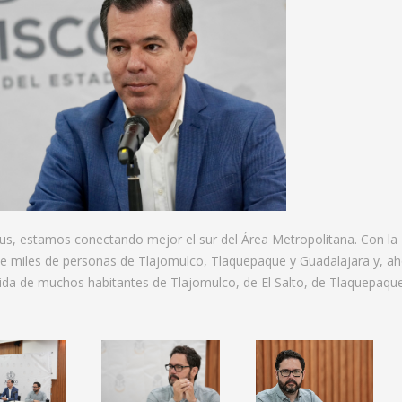
us, estamos conectando mejor el sur del Área Metropolitana. Con la
 miles de personas de Tlajomulco, Tlaquepaque y Guadalajara y, aho
ida de muchos habitantes de Tlajomulco, de El Salto, de Tlaquepaque