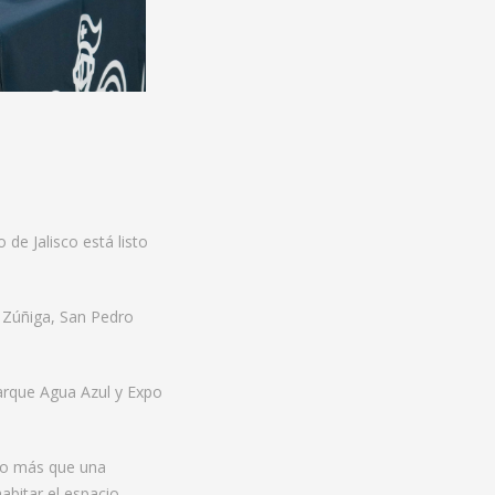
de Jalisco está listo
e Zúñiga, San Pedro
Parque Agua Azul y Expo
cho más que una
abitar el espacio