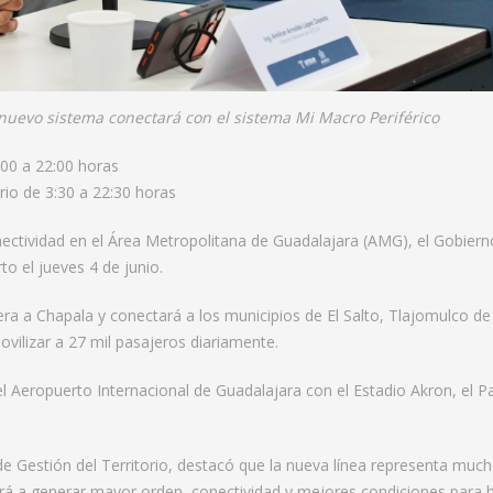
 nuevo sistema conectará con el sistema Mi Macro Periférico
6:00 a 22:00 horas
ario de 3:30 a 22:30 horas
ectividad en el Área Metropolitana de Guadalajara (AMG), el Gobierno 
o el jueves 4 de junio.
era a Chapala y conectará a los municipios de El Salto, Tlajomulco d
ilizar a 27 mil pasajeros diariamente.
el Aeropuerto Internacional de Guadalajara con el Estadio Akron, el 
de Gestión del Territorio, destacó que la nueva línea representa mu
uirá a generar mayor orden, conectividad y mejores condiciones para h