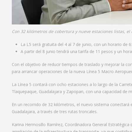
Con 32 kilómetros de cobertura y nueve estaciones listas, el
La L5 será gratuita del 4 al 7 de junio, con un horario de 
A partir del 8 junio tendrá una tarifa de 11 pesos y un hor
Con el objetivo de reducir tiempos de traslado y mejorar la con
para arrancar operaciones de la nueva Línea 5 Macro Aeropuert
La Línea 5 contará con ocho estaciones a lo largo de la Carret
Tlaquepaque, Guadalajara y Zapopan, con una capacidad de mov
En un recorrido de 32 kilómetros, el nuevo sistema conectará 
Guadalajara, a través de tres rutas troncales.
Karina Hermosillo Ramírez, Coordinadora General Estratégica 
ampliación de la infraestructura de transporte, ya que contrib