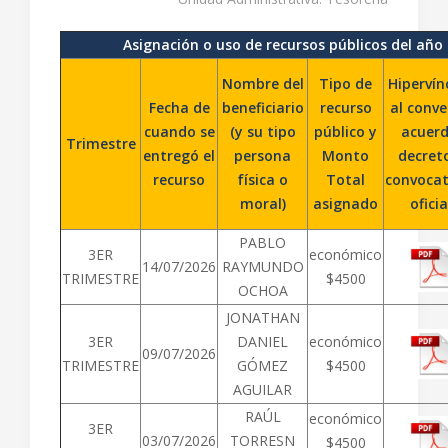
Asignación o uso de recursos públicos del año
Nombre del
Tipo de
Hipervín
Fecha de
beneficiario
recurso
al conve
cuando se
(y su tipo
público y
acuerd
Trimestre
entregó el
persona
Monto
decret
recurso
física o
Total
convocat
moral)
asignado
oficia
PABLO
3ER
económico
14/07/2026
RAYMUNDO
TRIMESTRE
$4500
OCHOA
JONATHAN
3ER
DANIEL
económico
09/07/2026
TRIMESTRE
GÓMEZ
$4500
AGUILAR
RAÚL
económico
3ER
03/07/2026
TORRESN
$4500