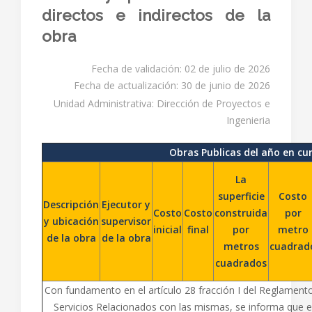
directos e indirectos de la
obra
Fecha de validación: 02 de julio de 2026
Fecha de actualización: 30 de junio de 2026
Unidad Administrativa: Dirección de Proyectos e
Ingenieria
Obras Publicas del año en cu
La
superficie
Costo
Descripción
Ejecutor y
Costo
Costo
construida
por
y ubicación
supervisor
inicial
final
por
metro
de la obra
de la obra
metros
cuadrad
cuadrados
Con fundamento en el artículo 28 fracción I del Reglamento
Servicios Relacionados con las mismas, se informa que en