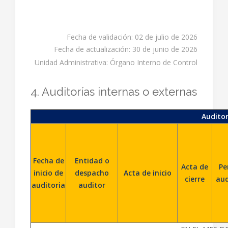
Fecha de validación: 02 de julio de 2026
Fecha de actualización: 30 de junio de 2026
Unidad Administrativa: Órgano Interno de Control
4. Auditorías internas o externas
Auditor
Fecha de
Entidad o
Acta de
Pe
inicio de
despacho
Acta de inicio
cierre
aud
auditoria
auditor