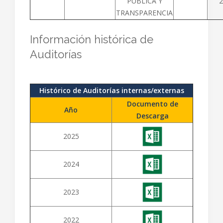
PÚBLICA Y
2
TRANSPARENCIA
Información histórica de
Auditorías
Histórico de Auditorías internas/externas
Documento de
Año
Descarga
2025
2024
2023
2022